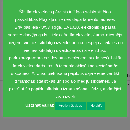
Šīs tīmekļvietnes pārzinis ir Rīgas valstspilsētas
pašvaldības Mājokļu un vides departaments, adrese:
Brīvības iela 49/53, Rīga, LV-1010, elektroniskā pasta
adrese: dmv@riga.lv. Lietojot šo tīmekļvietni, Jums ir iespēja
pieņemt vietnes sīkdatņu izveidošanu un iespēja atteikties no
1201
vietnes sīkdatņu izveidošanas (ja vien Jūsu
dmv@riga.lv
pārlūkprogramma nav iestatīta nepieņemt sīkdatnes). Lai šī
tīmekļvietne darbotos, tā izmanto obligāti nepieciešamās
sīkdatnes. Ar Jūsu piekrišanu papildus šajā vietnē var tikt
Pirmdiena
Otrdiena
Trešdiena
Ceturtdiena
Piektd
izmantotas statistikas un sociālo mediju sīkdatnes. Ja
08:30-17:00
08:00-17:00
08:00-17:00
08:00-17:00
08:00-1
piekrītat šo papildu sīkdatņu izmantošanai, lūdzu, atzīmējiet
savu izvēli:
Uzzināt vairāk
Apstiprināt visas
Noraidīt