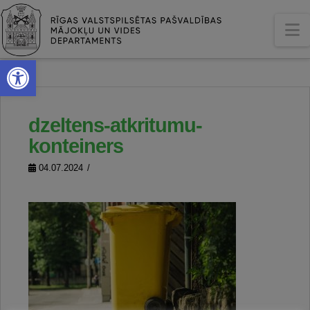
N
Open toolbar
dzeltens-atkritumu-
konteiners
04.07.2024