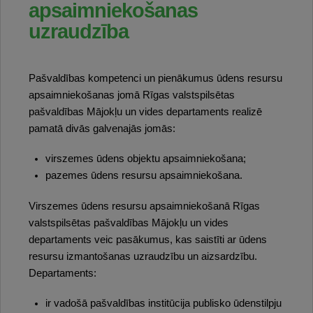
apsaimniekošanas
uzraudzība
Pašvaldības kompetenci un pienākumus ūdens resursu
apsaimniekošanas jomā Rīgas valstspilsētas
pašvaldības Mājokļu un vides departaments realizē
pamatā divās galvenajās jomās:
virszemes ūdens objektu apsaimniekošana;
pazemes ūdens resursu apsaimniekošana.
Virszemes ūdens resursu apsaimniekošanā Rīgas
valstspilsētas pašvaldības Mājokļu un vides
departaments veic pasākumus, kas saistīti ar ūdens
resursu izmantošanas uzraudzību un aizsardzību.
Departaments:
ir vadošā pašvaldības institūcija publisko ūdenstilpju