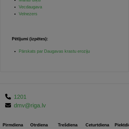
Māras dīķis
Vecdaugava
Velnezers
Pētījumi (izpētes):
Pārskats par Daugavas krastu eroziju
1201
dmv@riga.lv
Pirmdiena
Otrdiena
Trešdiena
Ceturtdiena
Piektd