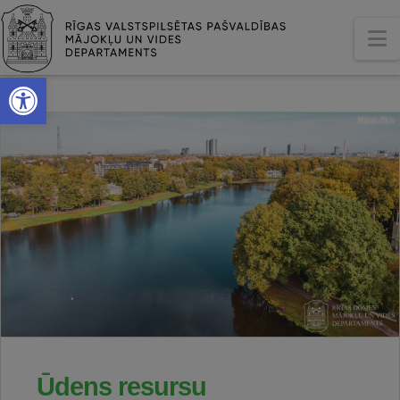
N
Open toolbar
Ūdens resursu