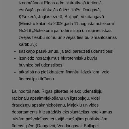
iznomāšanai Rīgas administratīvajā teritorijā
esošajās publiskajās ūdenstilpēs: Daugavā,
Ķīšezerā, Juglas ezerā, Buļļupē, Vecdaugavā
(Ministru kabineta 2009.gada 11.augusta noteikumi
Nr.918 „Noteikumi par ūdenstilpju un rūpnieciskās
zvejas tiesību nomu un zvejas tiesību izmantošanas
kārtību”.);
saskaņo pasākumus, ja tādi paredzēti ūdenstilpēs;
izsniedz nosacījumus hidrotehnisku būvju
būvniecībai ūdenstilpēs;
atkarībā no piešķirtajiem finanšu līdzekļiem, veic
ūdenstilpju tīrīšanu.
Lai nodrošinātu Rīgas pilsētas lielāko ūdenstilpju
racionālu apsaimniekošanu un ilgtspējīgu, videi
draudzīgu apsaimniekošanu, Mājokļu un vides
departaments ir izstrādājis ekspluatācijas noteikumus
visām pašvaldības teritorijā esošajām publiskajām
ūdenstilpēm (Daugavai, Vecdaugavai, Buļļupei,