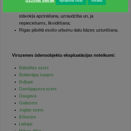
Uzzināt vairāk
Apstiprināt visas
Noraidīt
pašvaldības īpašumā esošo ūdensapgādes,
novērojumu, monitoringa un metro izpētes urbumu
stāvokļa apzināšana, uzraudzība un, ja
nepieciešams, likvidēšana;
Rīgas pilsētā esošo urbumu datu bāzes uzturēšana.
Virszemes ūdensobjektu ekspluatācijas noteikumi:
Bābelītes ezers
Bolderājas karjers
Buļļupe
Dambjapurva ezers
Daugava
Gaiļezers
Juglas ezers
Ķīšezers
Lielupe