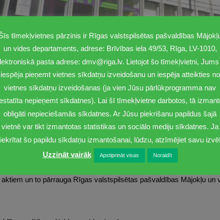
Šīs tīmekļvietnes pārzinis ir Rīgas valstspilsētas pašvaldības Mājokļ
un vides departaments, adrese: Brīvības iela 49/53, Rīga, LV-1010,
lektroniskā pasta adrese: dmv@riga.lv. Lietojot šo tīmekļvietni, Jums 
iespēja pieņemt vietnes sīkdatņu izveidošanu un iespēja atteikties no
vietnes sīkdatņu izveidošanas (ja vien Jūsu pārlūkprogramma nav
iestatīta nepieņemt sīkdatnes). Lai šī tīmekļvietne darbotos, tā izmant
obligāti nepieciešamās sīkdatnes. Ar Jūsu piekrišanu papildus šajā
vietnē var tikt izmantotas statistikas un sociālo mediju sīkdatnes. Ja
iekrītat šo papildu sīkdatņu izmantošanai, lūdzu, atzīmējiet savu izvēl
Uzzināt vairāk
Apstiprināt visas
Noraidīt
kļu un vides departaments ir Rīgas pilsētas pašvaldības iestāde, ka
aktiem un to pārrauga Rīgas valstspilsētas pašvaldības Mājokļu un v