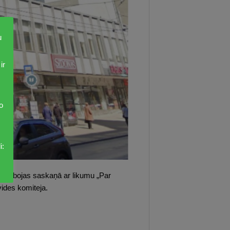
u
ir
o
i:
s darbojas saskaņā ar likumu „Par
ides komiteja.