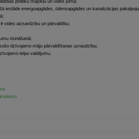
aldības politiku mājokļu un vides jomā;
ošā iestāde energoapgādes, ūdensapgādes un kanalizācijas pakalpoju
ā;
ē vides aizsardzību un pārvaldību;
;
jumu risināšanā;
esošo dzīvojamo māju pārvaldīšanas uzraudzību;
dzīvojamo telpu valdījumu.
ums
s kodekss