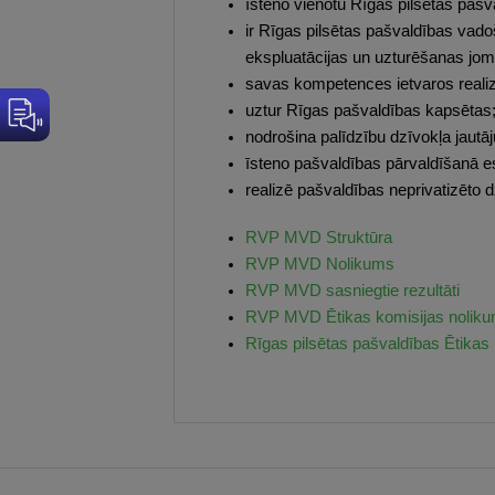
īsteno vienotu Rīgas pilsētas pašv
ir Rīgas pilsētas pašvaldības vad
ekspluatācijas un uzturēšanas jom
savas kompetences ietvaros realiz
uztur Rīgas pašvaldības kapsētas
nodrošina palīdzību dzīvokļa jautā
īsteno pašvaldības pārvaldīšanā 
realizē pašvaldības neprivatizēto 
RVP MVD Struktūra
RVP MVD Nolikums
RVP MVD sasniegtie rezultāti
RVP MVD Ētikas komisijas nolik
Rīgas pilsētas pašvaldības Ētika