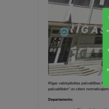
e
p
Rīgas valstspilsētas pašvaldības Mājo
pašvaldībām” un citiem normatīvajiem 
Departaments: