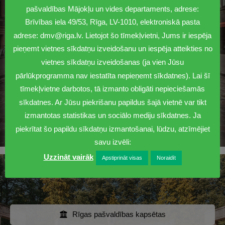
nodošana un pārņemšana
pašvaldības Mājokļu un vides departaments, adrese:
Brīvības iela 49/53, Rīga, LV-1010, elektroniskā pasta
Asenizatoru reģistrs
adrese: dmv@riga.lv. Lietojot šo tīmekļvietni, Jums ir iespēja
pieņemt vietnes sīkdatņu izveidošanu un iespēja atteikties no
Dzeramā ūdens brīvkrānu izvietojums
vietnes sīkdatņu izveidošanas (ja vien Jūsu
Māju atjaunošana
pārlūkprogramma nav iestatīta nepieņemt sīkdatnes). Lai šī
tīmekļvietne darbotos, tā izmanto obligāti nepieciešamās
Pakalpojumu uzraudzība
sīkdatnes. Ar Jūsu piekrišanu papildus šajā vietnē var tikt
izmantotas statistikas un sociālo mediju sīkdatnes. Ja
Citi jautājumi
piekrītat šo papildu sīkdatņu izmantošanai, lūdzu, atzīmējiet
savu izvēli:
Uzzināt vairāk
Apstiprināt visas
Noraidīt
KAPSĒTAS
Rīgas pašvaldības kapsētas