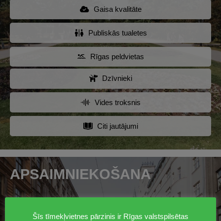
Gaisa kvalitāte
Publiskās tualetes
Rīgas peldvietas
Dzīvnieki
Vides troksnis
Citi jautājumi
APSAIMNIEKOŠANA
Daudzdzīvokļu māju pārvaldīšanas tiesību
Šīs tīmekļvietnes pārzinis ir Rīgas valstspilsētas