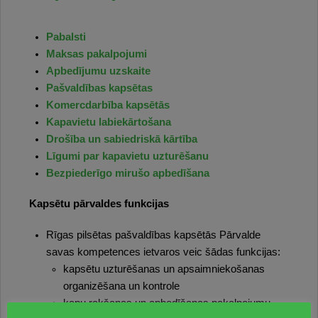
Pabalsti
Maksas pakalpojumi
Apbedījumu uzskaite
Pašvaldības kapsētas
Komercdarbība kapsētās
Kapavietu labiekārtošana
Drošība un sabiedriskā kārtība
Līgumi par kapavietu uzturēšanu
Bezpiederīgo mirušo apbedīšana
Kapsētu pārvaldes funkcijas
Rīgas pilsētas pašvaldības kapsētās Pārvalde
savas kompetences ietvaros veic šādas funkcijas:
kapsētu uzturēšanas un apsaimniekošanas
organizēšana un kontrole
kapu rakšanas un apbedīšanas pakalpojumu