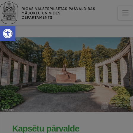
N
Open toolbar
Kapsētu pārvalde