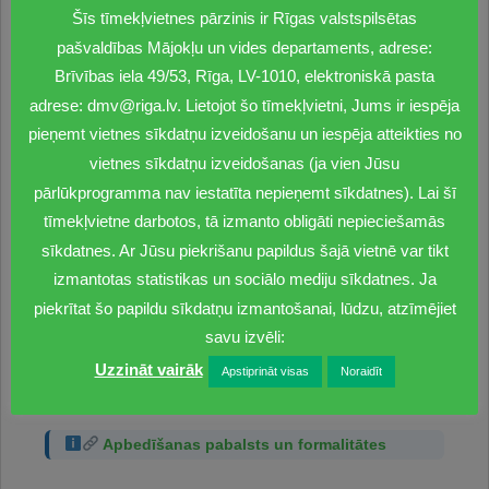
nodrošināšana
Šīs tīmekļvietnes pārzinis ir Rīgas valstspilsētas
jaunu kapsētu ierīkošanas plānošana un darbu
pašvaldības Mājokļu un vides departaments, adrese:
organizēšana
Brīvības iela 49/53, Rīga, LV-1010, elektroniskā pasta
precīzas, pārskatāmas un drošas apbedījumu
adrese: dmv@riga.lv. Lietojot šo tīmekļvietni, Jums ir iespēja
uzskaites, kā arī apbedījuma vietu kartēšanas
pieņemt vietnes sīkdatņu izveidošanu un iespēja atteikties no
nodrošināšana
apbedījuma vietu elektroniskās datu bāzes
vietnes sīkdatņu izveidošanas (ja vien Jūsu
izveidošana un uzturēšana
pārlūkprogramma nav iestatīta nepieņemt sīkdatnes). Lai šī
komersantu, kuri sniedz pakalpojumus kapsētās
tīmekļvietne darbotos, tā izmanto obligāti nepieciešamās
saskaņā ar Departamenta noslēgtajiem
sīkdatnes. Ar Jūsu piekrišanu papildus šajā vietnē var tikt
līgumiem, sniegto pakalpojumu kvalitātes
izmantotas statistikas un sociālo mediju sīkdatnes. Ja
kontrole un to darbības koordinēšana
piekrītat šo papildu sīkdatņu izmantošanai, lūdzu, atzīmējiet
bezpiederīgo vai par tādiem atzīto mirušo
savu izvēli:
kremēšanas un apbedīšanas organizēšana
Uzzināt vairāk
Sīkāk par Kapsētu pārvaldes sniegtajiem
Apstiprināt visas
Noraidīt
pakalpojumiem sadaļā:
Pakalpojumi
Apbedīšanas pabalsts un formalitātes