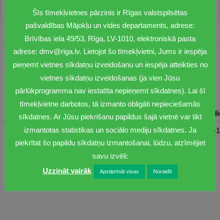
Šīs tīmekļvietnes pārzinis ir Rīgas valstspilsētas
pašvaldības Mājokļu un vides departaments, adrese:
Brīvības iela 49/53, Rīga, LV-1010, elektroniskā pasta
adrese: dmv@riga.lv. Lietojot šo tīmekļvietni, Jums ir iespēja
1201
pieņemt vietnes sīkdatņu izveidošanu un iespēja atteikties no
vietnes sīkdatņu izveidošanas (ja vien Jūsu
dmv@riga.lv
pārlūkprogramma nav iestatīta nepieņemt sīkdatnes). Lai šī
tīmekļvietne darbotos, tā izmanto obligāti nepieciešamās
Pirmdiena
Otrdiena
Trešdiena
Ceturtdiena
Piektd
sīkdatnes. Ar Jūsu piekrišanu papildus šajā vietnē var tikt
izmantotas statistikas un sociālo mediju sīkdatnes. Ja
08:30-17:00
08:00-17:00
08:00-17:00
08:00-17:00
08:00-1
piekrītat šo papildu sīkdatņu izmantošanai, lūdzu, atzīmējiet
savu izvēli:
Uzzināt vairāk
Apstiprināt visas
Noraidīt