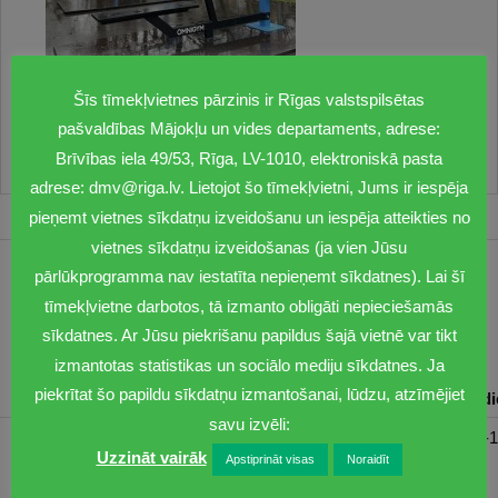
Šīs tīmekļvietnes pārzinis ir Rīgas valstspilsētas
pašvaldības Mājokļu un vides departaments, adrese:
Brīvības iela 49/53, Rīga, LV-1010, elektroniskā pasta
adrese: dmv@riga.lv. Lietojot šo tīmekļvietni, Jums ir iespēja
pieņemt vietnes sīkdatņu izveidošanu un iespēja atteikties no
vietnes sīkdatņu izveidošanas (ja vien Jūsu
pārlūkprogramma nav iestatīta nepieņemt sīkdatnes). Lai šī
1201
tīmekļvietne darbotos, tā izmanto obligāti nepieciešamās
dmv@riga.lv
sīkdatnes. Ar Jūsu piekrišanu papildus šajā vietnē var tikt
izmantotas statistikas un sociālo mediju sīkdatnes. Ja
piekrītat šo papildu sīkdatņu izmantošanai, lūdzu, atzīmējiet
Pirmdiena
Otrdiena
Trešdiena
Ceturtdiena
Piektd
savu izvēli:
08:30-17:00
08:00-17:00
08:00-17:00
08:00-17:00
08:00-1
Uzzināt vairāk
Apstiprināt visas
Noraidīt