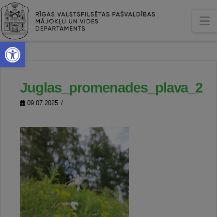
N
Open toolbar
Juglas_promenades_plava_2
09.07.2025