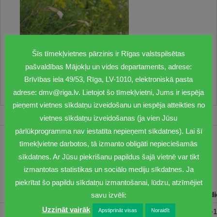
Šīs tīmekļvietnes pārzinis ir Rīgas valstspilsētas
pašvaldības Mājokļu un vides departaments, adrese:
Juglas promenādes pļava
Brīvības iela 49/53, Rīga, LV-1010, elektroniskā pasta
adrese: dmv@riga.lv. Lietojot šo tīmekļvietni, Jums ir iespēja
pieņemt vietnes sīkdatņu izveidošanu un iespēja atteikties no
vietnes sīkdatņu izveidošanas (ja vien Jūsu
pārlūkprogramma nav iestatīta nepieņemt sīkdatnes). Lai šī
tīmekļvietne darbotos, tā izmanto obligāti nepieciešamās
1201
sīkdatnes. Ar Jūsu piekrišanu papildus šajā vietnē var tikt
dmv@riga.lv
izmantotas statistikas un sociālo mediju sīkdatnes. Ja
piekrītat šo papildu sīkdatņu izmantošanai, lūdzu, atzīmējiet
Pirmdiena
Otrdiena
Trešdiena
Ceturtdiena
Piektd
savu izvēli:
Uzzināt vairāk
08:30-17:00
08:00-17:00
08:00-17:00
08:00-17:00
08:00-1
Apstiprināt visas
Noraidīt