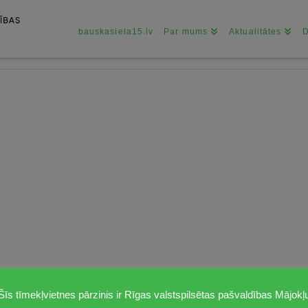
bauskasiela15.lv
Par mums
Aktualitātes
Šīs tīmekļvietnes pārzinis ir Rīgas valstspilsētas pašvaldības Mājokļ