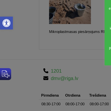
e
Open toolbar
Mikroplastmasas piesārņojums Rīgas 
p
1201
dmv@riga.lv
Pirmdiena
Otrdiena
Trešdiena
08:30-17:00
08:00-17:00
08:00-17:00