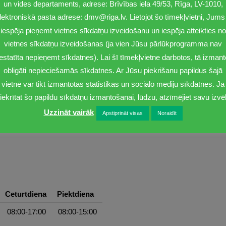
un vides departaments, adrese: Brīvības iela 49/53, Rīga, LV-1010,
lektroniskā pasta adrese: dmv@riga.lv. Lietojot šo tīmekļvietni, Jums 
iespēja pieņemt vietnes sīkdatņu izveidošanu un iespēja atteikties no
vietnes sīkdatņu izveidošanas (ja vien Jūsu pārlūkprogramma nav
iestatīta nepieņemt sīkdatnes). Lai šī tīmekļvietne darbotos, tā izmant
līča piekrastes pludmalēs
obligāti nepieciešamās sīkdatnes. Ar Jūsu piekrišanu papildus šajā
vietnē var tikt izmantotas statistikas un sociālo mediju sīkdatnes. Ja
iekrītat šo papildu sīkdatņu izmantošanai, lūdzu, atzīmējiet savu izvēl
Uzzināt vairāk
Apstiprināt visas
Noraidīt
Ceturtdiena
Piektdiena
08:00-17:00
08:00-15:00