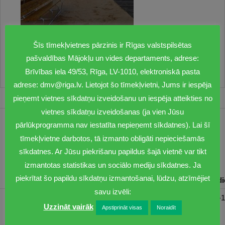
Šīs tīmekļvietnes pārzinis ir Rīgas valstspilsētas
pašvaldības Mājokļu un vides departaments, adrese:
Brīvības iela 49/53, Rīga, LV-1010, elektroniskā pasta
adrese: dmv@riga.lv. Lietojot šo tīmekļvietni, Jums ir iespēja
pieņemt vietnes sīkdatņu izveidošanu un iespēja atteikties no
vietnes sīkdatņu izveidošanas (ja vien Jūsu
pārlūkprogramma nav iestatīta nepieņemt sīkdatnes). Lai šī
1201
tīmekļvietne darbotos, tā izmanto obligāti nepieciešamās
dmv@riga.lv
sīkdatnes. Ar Jūsu piekrišanu papildus šajā vietnē var tikt
izmantotas statistikas un sociālo mediju sīkdatnes. Ja
piekrītat šo papildu sīkdatņu izmantošanai, lūdzu, atzīmējiet
Pirmdiena
Otrdiena
Trešdiena
Ceturtdiena
Piektd
savu izvēli:
08:30-17:00
08:00-17:00
08:00-17:00
08:00-17:00
08:00-1
Uzzināt vairāk
Apstiprināt visas
Noraidīt