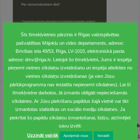
Šīs tīmekļvietnes pārzinis ir Rīgas valstspilsētas
pašvaldības Mājokļu un vides departaments, adrese:
Par ko būs jāmaksā visiem īrniekiem?
Brīvības iela 49/53, Rīga, LV-1010, elektroniskā pasta
adrese: dmv@riga.lv. Lietojot šo tīmekļvietni, Jums ir iespēja
pieņemt vietnes sīkdatņu izveidošanu un iespēja atteikties no
vietnes sīkdatņu izveidošanas (ja vien Jūsu
pārlūkprogramma nav iestatīta nepieņemt sīkdatnes). Lai šī
tīmekļvietne darbotos, tā izmanto obligāti nepieciešamās
1201
sīkdatnes. Ar Jūsu piekrišanu papildus šajā vietnē var tikt
dmv@riga.lv
izmantotas statistikas un sociālo mediju sīkdatnes. Ja
piekrītat šo papildu sīkdatņu izmantošanai, lūdzu, atzīmējiet
Pirmdiena
Otrdiena
Trešdiena
Ceturtdiena
Piektd
savu izvēli:
Uzzināt vairāk
08:30-17:00
08:00-17:00
08:00-17:00
08:00-17:00
08:00-1
Apstiprināt visas
Noraidīt