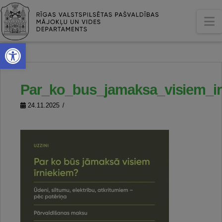
N
Open toolbar
Par_ko_bus_jamaksa_visiem_ir
24.11.2025