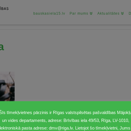
bauskasiela15.lv
Par mums
Aktualitātes
a
Šīs tīmekļvietnes pārzinis ir Rīgas valstspilsētas pašvaldības Mājokļ
un vides departaments, adrese: Brīvības iela 49/53, Rīga, LV-1010,
lektroniskā pasta adrese: dmv@riga.lv. Lietojot šo tīmekļvietni, Jums 