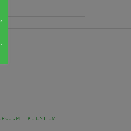
o
i:
LPOJUMI
KLIENTIEM