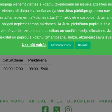
iespēja pieņemt vietnes sīkdatņu izveidošanu un iespēja atteikties no
vietnes sīkdatņu izveidošanas (ja vien Jūsu pārlūkprogramma nav
iestatīta nepieņemt sīkdatnes). Lai šī tīmekļvietne darbotos, tā izmant
obligāti nepieciešamās sīkdatnes. Ar Jūsu piekrišanu papildus šajā
vietnē var tikt izmantotas statistikas un sociālo mediju sīkdatnes. Ja
iekrītat šo papildu sīkdatņu izmantošanai, lūdzu, atzīmējiet savu izvēl
Uzzināt vairāk
Apstiprināt visas
Noraidīt
Ceturtdiena
Piektdiena
08:00-17:00
08:00-15:00
PAR MUMS
AKTUALITĀTES
DOKUMENTI
PAKA
Facebook
X
Instagram