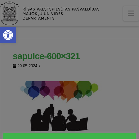
N
Open toolbar
sapulce-600×321
29.05.2024