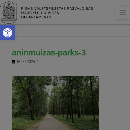
N
Open toolbar
aninmuizas-parks-3
16.09.2024