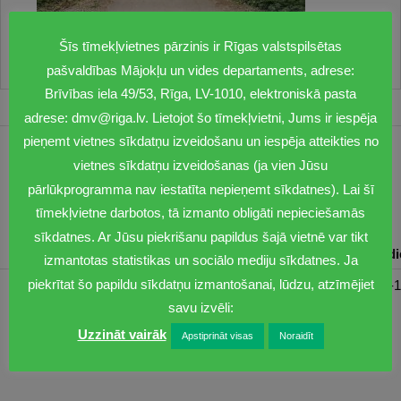
Šīs tīmekļvietnes pārzinis ir Rīgas valstspilsētas
pašvaldības Mājokļu un vides departaments, adrese:
Brīvības iela 49/53, Rīga, LV-1010, elektroniskā pasta
adrese: dmv@riga.lv. Lietojot šo tīmekļvietni, Jums ir iespēja
pieņemt vietnes sīkdatņu izveidošanu un iespēja atteikties no
1201
vietnes sīkdatņu izveidošanas (ja vien Jūsu
pārlūkprogramma nav iestatīta nepieņemt sīkdatnes). Lai šī
dmv@riga.lv
tīmekļvietne darbotos, tā izmanto obligāti nepieciešamās
sīkdatnes. Ar Jūsu piekrišanu papildus šajā vietnē var tikt
Pirmdiena
Otrdiena
Trešdiena
Ceturtdiena
Piektd
izmantotas statistikas un sociālo mediju sīkdatnes. Ja
piekrītat šo papildu sīkdatņu izmantošanai, lūdzu, atzīmējiet
08:30-17:00
08:00-17:00
08:00-17:00
08:00-17:00
08:00-1
savu izvēli:
Uzzināt vairāk
Apstiprināt visas
Noraidīt