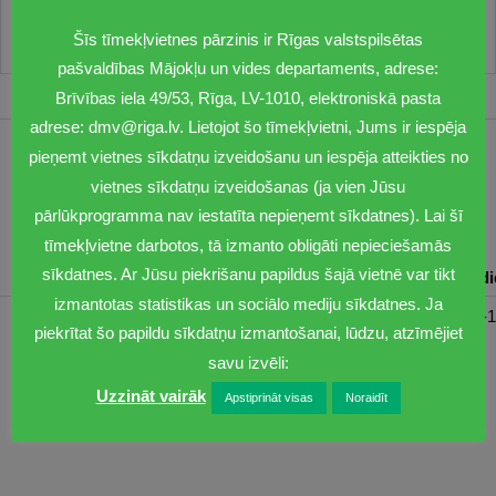
Šīs tīmekļvietnes pārzinis ir Rīgas valstspilsētas
pašvaldības Mājokļu un vides departaments, adrese:
Brīvības iela 49/53, Rīga, LV-1010, elektroniskā pasta
adrese: dmv@riga.lv. Lietojot šo tīmekļvietni, Jums ir iespēja
pieņemt vietnes sīkdatņu izveidošanu un iespēja atteikties no
1201
vietnes sīkdatņu izveidošanas (ja vien Jūsu
dmv@riga.lv
pārlūkprogramma nav iestatīta nepieņemt sīkdatnes). Lai šī
tīmekļvietne darbotos, tā izmanto obligāti nepieciešamās
sīkdatnes. Ar Jūsu piekrišanu papildus šajā vietnē var tikt
Pirmdiena
Otrdiena
Trešdiena
Ceturtdiena
Piektd
izmantotas statistikas un sociālo mediju sīkdatnes. Ja
08:30-17:00
08:00-17:00
08:00-17:00
08:00-17:00
08:00-1
piekrītat šo papildu sīkdatņu izmantošanai, lūdzu, atzīmējiet
savu izvēli:
Uzzināt vairāk
Apstiprināt visas
Noraidīt