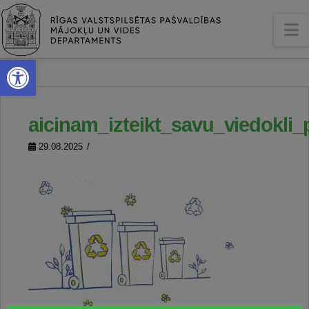
N
Open toolbar
aicinam_izteikt_savu_viedokl
29.08.2025