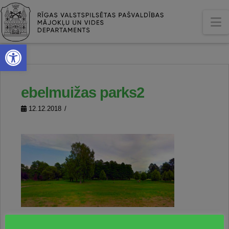
N
Open toolbar
ebelmuižas parks2
12.12.2018