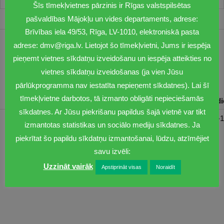
Šīs tīmekļvietnes pārzinis ir Rīgas valstspilsētas
pašvaldības Mājokļu un vides departaments, adrese:
Brīvības iela 49/53, Rīga, LV-1010, elektroniskā pasta
adrese: dmv@riga.lv. Lietojot šo tīmekļvietni, Jums ir iespēja
1201
pieņemt vietnes sīkdatņu izveidošanu un iespēja atteikties no
dmv@riga.lv
vietnes sīkdatņu izveidošanas (ja vien Jūsu
pārlūkprogramma nav iestatīta nepieņemt sīkdatnes). Lai šī
tīmekļvietne darbotos, tā izmanto obligāti nepieciešamās
Pirmdiena
Otrdiena
Trešdiena
Ceturtdiena
Piektd
sīkdatnes. Ar Jūsu piekrišanu papildus šajā vietnē var tikt
08:30-17:00
08:00-17:00
08:00-17:00
08:00-17:00
08:00-1
izmantotas statistikas un sociālo mediju sīkdatnes. Ja
piekrītat šo papildu sīkdatņu izmantošanai, lūdzu, atzīmējiet
savu izvēli:
Uzzināt vairāk
Apstiprināt visas
Noraidīt