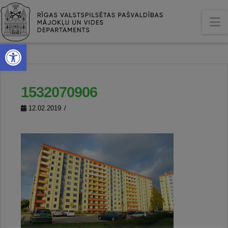
N
Open toolbar
1532070906
12.02.2019