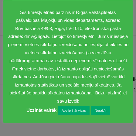
Šīs tīmekļvietnes pārzinis ir Rīgas valstspilsētas
pašvaldības Mājokļu un vides departaments, adrese:
Brīvības iela 49/53, Rīga, LV-1010, elektroniskā pasta
adrese: dmv@riga.lv. Lietojot šo tīmekļvietni, Jums ir iespēja
pieņemt vietnes sīkdatņu izveidošanu un iespēja atteikties no
1201
vietnes sīkdatņu izveidošanas (ja vien Jūsu
dmv@riga.lv
pārlūkprogramma nav iestatīta nepieņemt sīkdatnes). Lai šī
tīmekļvietne darbotos, tā izmanto obligāti nepieciešamās
sīkdatnes. Ar Jūsu piekrišanu papildus šajā vietnē var tikt
Pirmdiena
Otrdiena
Trešdiena
Ceturtdiena
Piektd
izmantotas statistikas un sociālo mediju sīkdatnes. Ja
08:30-17:00
08:00-17:00
08:00-17:00
08:00-17:00
08:00-1
piekrītat šo papildu sīkdatņu izmantošanai, lūdzu, atzīmējiet
savu izvēli:
Uzzināt vairāk
Apstiprināt visas
Noraidīt