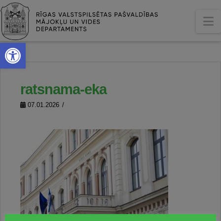
N
Open toolbar
ratsnama-eka
07.01.2026