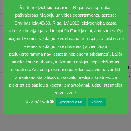
Šīs tīmekļvietnes pārzinis ir Rīgas valstspilsētas
pašvaldības Mājokļu un vides departaments, adrese:
Brīvības iela 49/53, Rīga, LV-1010, elektroniskā pasta
adrese: dmv@riga.lv. Lietojot šo tīmekļvietni, Jums ir iespēja
1201
pieņemt vietnes sīkdatņu izveidošanu un iespēja atteikties no
vietnes sīkdatņu izveidošanas (ja vien Jūsu
dmv@riga.lv
pārlūkprogramma nav iestatīta nepieņemt sīkdatnes). Lai šī
tīmekļvietne darbotos, tā izmanto obligāti nepieciešamās
Pirmdiena
Otrdiena
Trešdiena
Ceturtdiena
Piektd
sīkdatnes. Ar Jūsu piekrišanu papildus šajā vietnē var tikt
izmantotas statistikas un sociālo mediju sīkdatnes. Ja
08:30-17:00
08:00-17:00
08:00-17:00
08:00-17:00
08:00-1
piekrītat šo papildu sīkdatņu izmantošanai, lūdzu, atzīmējiet
savu izvēli:
Uzzināt vairāk
Apstiprināt visas
Noraidīt