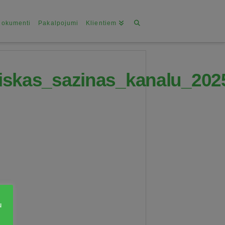
Dokumenti
Pakalpojumi
Klientiem
niskas_sazinas_kanalu_202
u