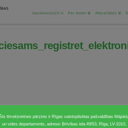
bauskasiela15.lv
Par mums
Aktualitātes
ciesams_registret_elektro
Šīs tīmekļvietnes pārzinis ir Rīgas valstspilsētas pašvaldības Mājokļ
un vides departaments, adrese: Brīvības iela 49/53, Rīga, LV-1010,