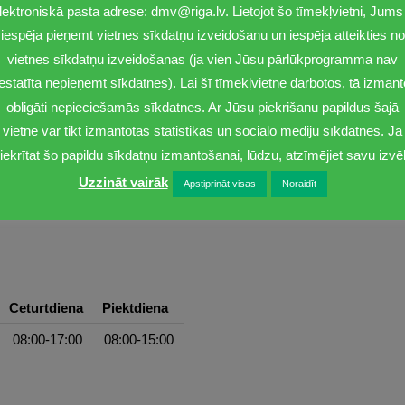
lektroniskā pasta adrese: dmv@riga.lv. Lietojot šo tīmekļvietni, Jums 
iespēja pieņemt vietnes sīkdatņu izveidošanu un iespēja atteikties no
vietnes sīkdatņu izveidošanas (ja vien Jūsu pārlūkprogramma nav
iestatīta nepieņemt sīkdatnes). Lai šī tīmekļvietne darbotos, tā izmant
obligāti nepieciešamās sīkdatnes. Ar Jūsu piekrišanu papildus šajā
vietnē var tikt izmantotas statistikas un sociālo mediju sīkdatnes. Ja
iekrītat šo papildu sīkdatņu izmantošanai, lūdzu, atzīmējiet savu izvēl
Uzzināt vairāk
Apstiprināt visas
Noraidīt
Ceturtdiena
Piektdiena
08:00-17:00
08:00-15:00