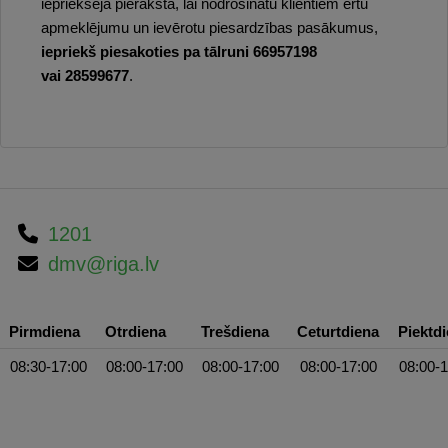
iepriekšēja pieraksta, lai nodrošinātu klientiem ērtu
apmeklējumu un ievērotu piesardzības pasākumus,
iepriekš piesakoties pa tālruni 66957198
vai 28599677
.
1201
dmv@riga.lv
Pirmdiena
Otrdiena
Trešdiena
Ceturtdiena
Piektd
08:30-17:00
08:00-17:00
08:00-17:00
08:00-17:00
08:00-1