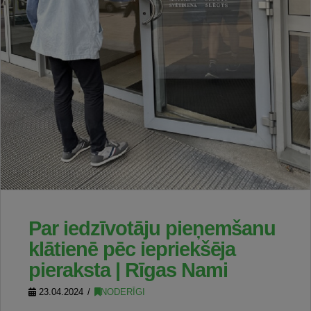
Par iedzīvotāju pieņemšanu
klātienē pēc iepriekšēja
pieraksta | Rīgas Nami
23.04.2024
NODERĪGI