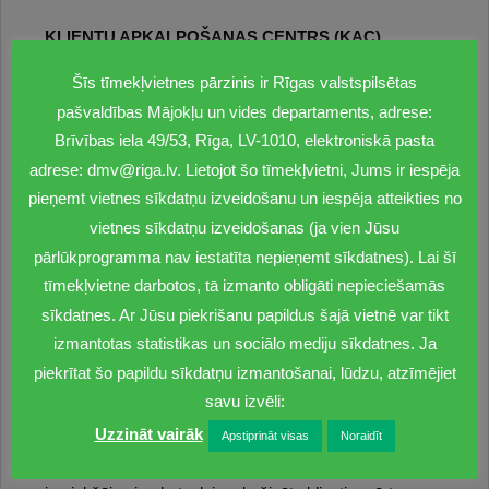
KLIENTU APKALPOŠANAS CENTRS (KAC)
Šīs tīmekļvietnes pārzinis ir Rīgas valstspilsētas
Ērtākai mājokļu klientu apkalpošanu klātienē no 2023.
gada septembra darbojas SIA “Rīgas nami” izveidots
pašvaldības Mājokļu un vides departaments, adrese:
Mājokļu klientu apkalpošanas centrs (KAC) Rīgā,
Brīvības iela 49/53, Rīga, LV-1010, elektroniskā pasta
Brīvības ielā 49/53, 1. stāvā, 15. kabinetā
adrese: dmv@riga.lv. Lietojot šo tīmekļvietni, Jums ir iespēja
pieņemt vietnes sīkdatņu izveidošanu un iespēja atteikties no
Ja esat noslēdzis līgumu par dzīvokļa īri sociālajā
vietnes sīkdatņu izveidošanas (ja vien Jūsu
dzīvojamā namā un ja radušies jautājumi par līgumu
pārlūkprogramma nav iestatīta nepieņemt sīkdatnes). Lai šī
slēgšanu, grozījumu veikšanu tajos, palīgtelpu
tīmekļvietne darbotos, tā izmanto obligāti nepieciešamās
iznomāšanu, autostāvvietu nomu, autostāvvietu
sīkdatnes. Ar Jūsu piekrišanu papildus šajā vietnē var tikt
caurlaižu izsniegšanu un citus jautājumiem, kas saistīti
ar sociālās palīdzības dzīvokļu apkalpošanu, aicinam
izmantotas statistikas un sociālo mediju sīkdatnes. Ja
vērsties šajā centrā pie klientu apkalpošanas un līgumu
piekrītat šo papildu sīkdatņu izmantošanai, lūdzu, atzīmējiet
slēgšanas speciālistiem.
savu izvēli:
Uzzināt vairāk
Apstiprināt visas
Noraidīt
Klientus Mājokļu klientu apkalpošanas centrā (KAC)
pieņem darba dienās, apkalpošana tiek organizēta pēc