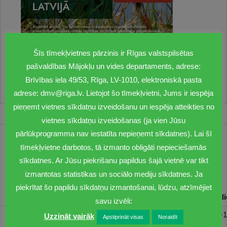
Šīs tīmekļvietnes pārzinis ir Rīgas valstspilsētas
pašvaldības Mājokļu un vides departaments, adrese:
Brīvības iela 49/53, Rīga, LV-1010, elektroniskā pasta
adrese: dmv@riga.lv. Lietojot šo tīmekļvietni, Jums ir iespēja
pieņemt vietnes sīkdatņu izveidošanu un iespēja atteikties no
vietnes sīkdatņu izveidošanas (ja vien Jūsu
pārlūkprogramma nav iestatīta nepieņemt sīkdatnes). Lai šī
1201
tīmekļvietne darbotos, tā izmanto obligāti nepieciešamās
sīkdatnes. Ar Jūsu piekrišanu papildus šajā vietnē var tikt
dmv@riga.lv
izmantotas statistikas un sociālo mediju sīkdatnes. Ja
piekrītat šo papildu sīkdatņu izmantošanai, lūdzu, atzīmējiet
Pirmdiena
Otrdiena
Trešdiena
Ceturtdiena
Piektd
savu izvēli:
08:30-17:00
08:00-17:00
08:00-17:00
08:00-17:00
08:00-1
Uzzināt vairāk
Apstiprināt visas
Noraidīt