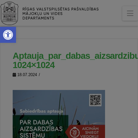
N
Open toolbar
Aptauja_par_dabas_aizsardzib
1024×1024
18.07.2024