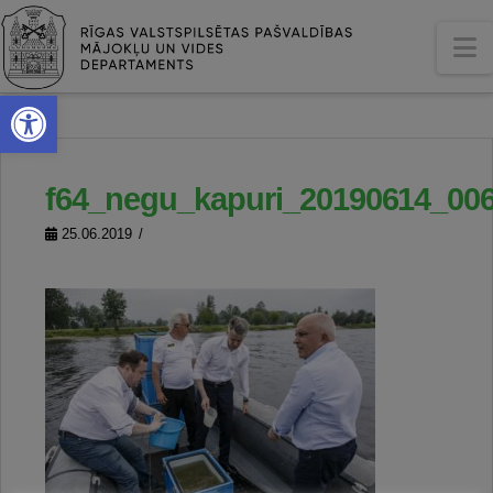
N
Open toolbar
f64_negu_kapuri_20190614_00
25.06.2019