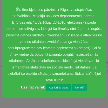
Šīs tīmekļvietnes pārzinis ir Rīgas valstspilsētas
pašvaldības Mājokļu un vides departaments, adrese:
Brīvības iela 49/53, Rīga, LV-1010, elektroniskā pasta
adrese: dmv@riga.lv. Lietojot šo tīmekļvietni, Jums ir iespēja
pieņemt vietnes sīkdatņu izveidošanu un iespēja atteikties no
1201
vietnes sīkdatņu izveidošanas (ja vien Jūsu
dmv@riga.lv
pārlūkprogramma nav iestatīta nepieņemt sīkdatnes). Lai šī
tīmekļvietne darbotos, tā izmanto obligāti nepieciešamās
sīkdatnes. Ar Jūsu piekrišanu papildus šajā vietnē var tikt
Pirmdiena
Otrdiena
Trešdiena
Ceturtdiena
Piektd
izmantotas statistikas un sociālo mediju sīkdatnes. Ja
08:30-17:00
08:00-17:00
08:00-17:00
08:00-17:00
08:00-1
piekrītat šo papildu sīkdatņu izmantošanai, lūdzu, atzīmējiet
savu izvēli:
Uzzināt vairāk
Apstiprināt visas
Noraidīt