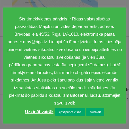
Šīs tīmekļvietnes pārzinis ir Rīgas valstspilsētas
pašvaldības Mājokļu un vides departaments, adrese:
Brīvības iela 49/53, Rīga, LV-1010, elektroniskā pasta
adrese: dmv@riga.lv. Lietojot šo tīmekļvietni, Jums ir iespēja
pieņemt vietnes sīkdatņu izveidošanu un iespēja atteikties no
vietnes sīkdatņu izveidošanas (ja vien Jūsu
1201
pārlūkprogramma nav iestatīta nepieņemt sīkdatnes). Lai šī
dmv@riga.lv
tīmekļvietne darbotos, tā izmanto obligāti nepieciešamās
sīkdatnes. Ar Jūsu piekrišanu papildus šajā vietnē var tikt
izmantotas statistikas un sociālo mediju sīkdatnes. Ja
Pirmdiena
Otrdiena
Trešdiena
Ceturtdiena
Piektd
piekrītat šo papildu sīkdatņu izmantošanai, lūdzu, atzīmējiet
08:30-17:00
08:00-17:00
08:00-17:00
08:00-17:00
08:00-1
savu izvēli:
Uzzināt vairāk
Apstiprināt visas
Noraidīt