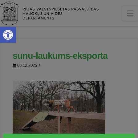
N
Open toolbar
sunu-laukums-eksporta
05.12.2025