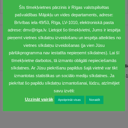
Šīs tīmekļvietnes pārzinis ir Rīgas valstspilsētas
pašvaldības Mājokļu un vides departaments, adrese:
Brīvības iela 49/53, Rīga, LV-1010, elektroniskā pasta
adrese: dmv@riga.lv. Lietojot šo tīmekļvietni, Jums ir iespēja
1201
pieņemt vietnes sīkdatņu izveidošanu un iespēja atteikties no
vietnes sīkdatņu izveidošanas (ja vien Jūsu
dmv@riga.lv
pārlūkprogramma nav iestatīta nepieņemt sīkdatnes). Lai šī
tīmekļvietne darbotos, tā izmanto obligāti nepieciešamās
Pirmdiena
Otrdiena
Trešdiena
Ceturtdiena
Piektd
sīkdatnes. Ar Jūsu piekrišanu papildus šajā vietnē var tikt
izmantotas statistikas un sociālo mediju sīkdatnes. Ja
08:30-17:00
08:00-17:00
08:00-17:00
08:00-17:00
08:00-1
piekrītat šo papildu sīkdatņu izmantošanai, lūdzu, atzīmējiet
savu izvēli:
Uzzināt vairāk
Apstiprināt visas
Noraidīt