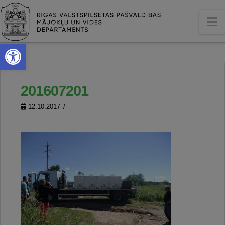
N
Open toolbar
201607201
12.10.2017