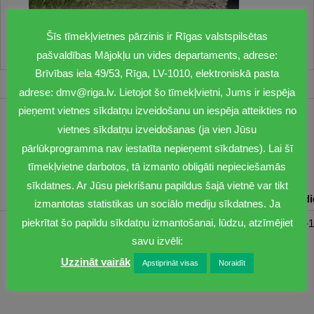
Šīs tīmekļvietnes pārzinis ir Rīgas valstspilsētas
pašvaldības Mājokļu un vides departaments, adrese:
Brīvības iela 49/53, Rīga, LV-1010, elektroniskā pasta
adrese: dmv@riga.lv. Lietojot šo tīmekļvietni, Jums ir iespēja
pieņemt vietnes sīkdatņu izveidošanu un iespēja atteikties no
1201
vietnes sīkdatņu izveidošanas (ja vien Jūsu
pārlūkprogramma nav iestatīta nepieņemt sīkdatnes). Lai šī
dmv@riga.lv
tīmekļvietne darbotos, tā izmanto obligāti nepieciešamās
sīkdatnes. Ar Jūsu piekrišanu papildus šajā vietnē var tikt
Pirmdiena
Otrdiena
Trešdiena
Ceturtdiena
Piektd
izmantotas statistikas un sociālo mediju sīkdatnes. Ja
piekrītat šo papildu sīkdatņu izmantošanai, lūdzu, atzīmējiet
08:30-17:00
08:00-17:00
08:00-17:00
08:00-17:00
08:00-1
savu izvēli:
Uzzināt vairāk
Apstiprināt visas
Noraidīt