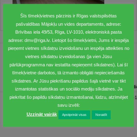
Šīs tīmekļvietnes pārzinis ir Rīgas valstspilsētas
pašvaldības Mājokļu un vides departaments, adrese:
Brīvības iela 49/53, Rīga, LV-1010, elektroniskā pasta
adrese: dmv@riga.lv. Lietojot šo tīmekļvietni, Jums ir iespēja
pieņemt vietnes sīkdatņu izveidošanu un iespēja atteikties no
1201
vietnes sīkdatņu izveidošanas (ja vien Jūsu
pārlūkprogramma nav iestatīta nepieņemt sīkdatnes). Lai šī
dmv@riga.lv
tīmekļvietne darbotos, tā izmanto obligāti nepieciešamās
sīkdatnes. Ar Jūsu piekrišanu papildus šajā vietnē var tikt
Pirmdiena
Otrdiena
Trešdiena
Ceturtdiena
Piektd
izmantotas statistikas un sociālo mediju sīkdatnes. Ja
piekrītat šo papildu sīkdatņu izmantošanai, lūdzu, atzīmējiet
08:30-17:00
08:00-17:00
08:00-17:00
08:00-17:00
08:00-1
savu izvēli:
Uzzināt vairāk
Apstiprināt visas
Noraidīt