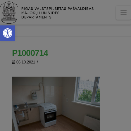
N
Open toolbar
P1000714
06.10.2021