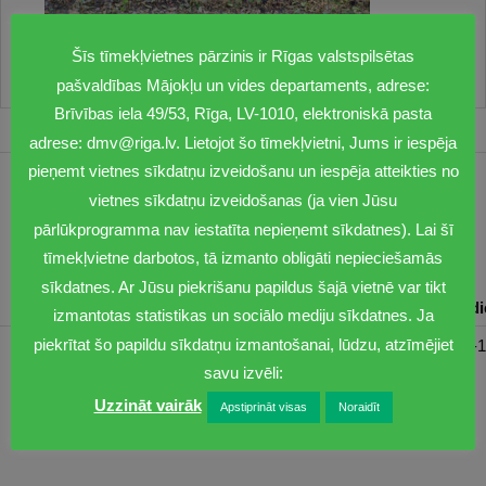
Šīs tīmekļvietnes pārzinis ir Rīgas valstspilsētas
pašvaldības Mājokļu un vides departaments, adrese:
Brīvības iela 49/53, Rīga, LV-1010, elektroniskā pasta
adrese: dmv@riga.lv. Lietojot šo tīmekļvietni, Jums ir iespēja
pieņemt vietnes sīkdatņu izveidošanu un iespēja atteikties no
1201
vietnes sīkdatņu izveidošanas (ja vien Jūsu
pārlūkprogramma nav iestatīta nepieņemt sīkdatnes). Lai šī
dmv@riga.lv
tīmekļvietne darbotos, tā izmanto obligāti nepieciešamās
sīkdatnes. Ar Jūsu piekrišanu papildus šajā vietnē var tikt
Pirmdiena
Otrdiena
Trešdiena
Ceturtdiena
Piektd
izmantotas statistikas un sociālo mediju sīkdatnes. Ja
piekrītat šo papildu sīkdatņu izmantošanai, lūdzu, atzīmējiet
08:30-17:00
08:00-17:00
08:00-17:00
08:00-17:00
08:00-1
savu izvēli:
Uzzināt vairāk
Apstiprināt visas
Noraidīt