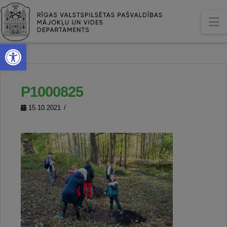
N
Open toolbar
P1000825
15.10.2021