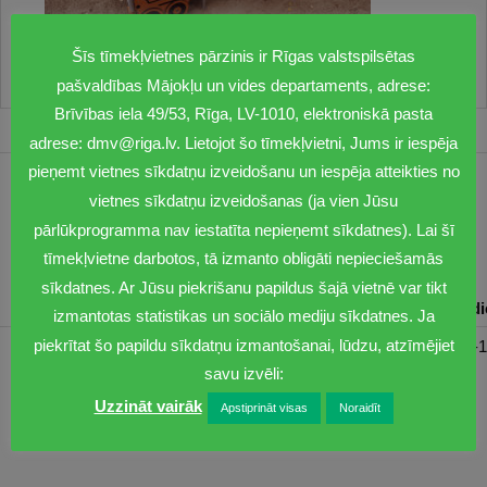
Šīs tīmekļvietnes pārzinis ir Rīgas valstspilsētas
pašvaldības Mājokļu un vides departaments, adrese:
Brīvības iela 49/53, Rīga, LV-1010, elektroniskā pasta
adrese: dmv@riga.lv. Lietojot šo tīmekļvietni, Jums ir iespēja
pieņemt vietnes sīkdatņu izveidošanu un iespēja atteikties no
1201
vietnes sīkdatņu izveidošanas (ja vien Jūsu
pārlūkprogramma nav iestatīta nepieņemt sīkdatnes). Lai šī
dmv@riga.lv
tīmekļvietne darbotos, tā izmanto obligāti nepieciešamās
sīkdatnes. Ar Jūsu piekrišanu papildus šajā vietnē var tikt
Pirmdiena
Otrdiena
Trešdiena
Ceturtdiena
Piektd
izmantotas statistikas un sociālo mediju sīkdatnes. Ja
piekrītat šo papildu sīkdatņu izmantošanai, lūdzu, atzīmējiet
08:30-17:00
08:00-17:00
08:00-17:00
08:00-17:00
08:00-1
savu izvēli:
Uzzināt vairāk
Apstiprināt visas
Noraidīt