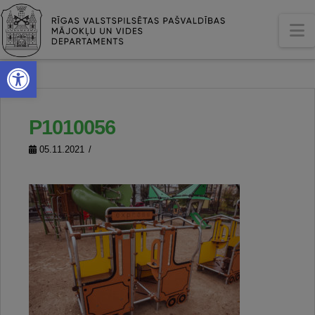
N
Open toolbar
P1010056
05.11.2021