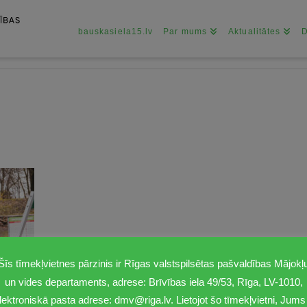
bauskasiela15.lv
Par mums
Aktualitātes
Šīs tīmekļvietnes pārzinis ir Rīgas valstspilsētas pašvaldības Mājokļ
un vides departaments, adrese: Brīvības iela 49/53, Rīga, LV-1010,
lektroniskā pasta adrese: dmv@riga.lv. Lietojot šo tīmekļvietni, Jums 