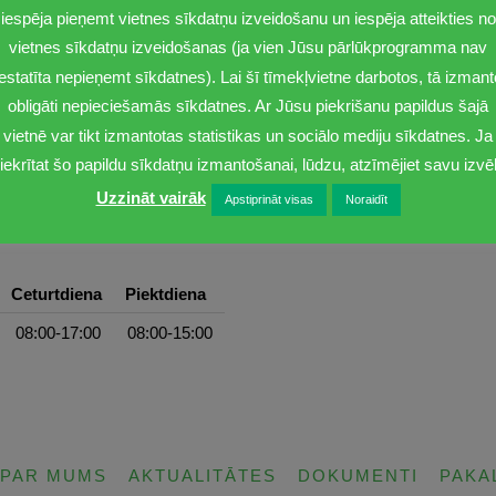
iespēja pieņemt vietnes sīkdatņu izveidošanu un iespēja atteikties no
vietnes sīkdatņu izveidošanas (ja vien Jūsu pārlūkprogramma nav
iestatīta nepieņemt sīkdatnes). Lai šī tīmekļvietne darbotos, tā izmant
obligāti nepieciešamās sīkdatnes. Ar Jūsu piekrišanu papildus šajā
vietnē var tikt izmantotas statistikas un sociālo mediju sīkdatnes. Ja
iekrītat šo papildu sīkdatņu izmantošanai, lūdzu, atzīmējiet savu izvēl
Uzzināt vairāk
Apstiprināt visas
Noraidīt
Ceturtdiena
Piektdiena
08:00-17:00
08:00-15:00
PAR MUMS
AKTUALITĀTES
DOKUMENTI
PAKA