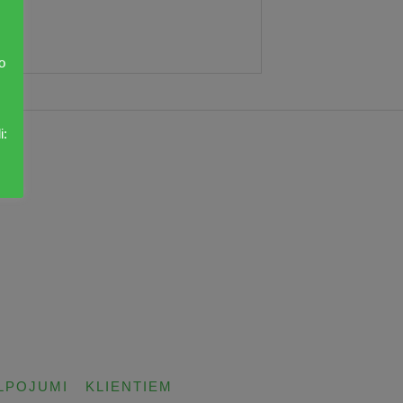
o
i:
LPOJUMI
KLIENTIEM