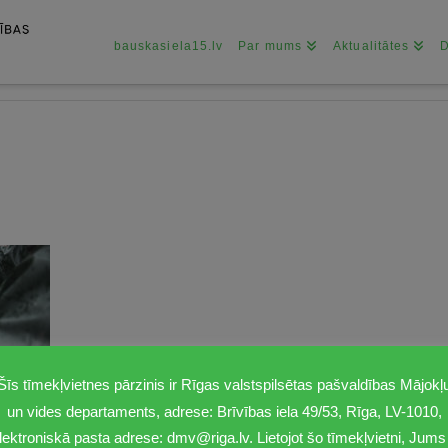
bauskasiela15.lv
Par mums
Aktualitātes
Šīs tīmekļvietnes pārzinis ir Rīgas valstspilsētas pašvaldības Mājokļ
un vides departaments, adrese: Brīvības iela 49/53, Rīga, LV-1010,
lektroniskā pasta adrese: dmv@riga.lv. Lietojot šo tīmekļvietni, Jums 