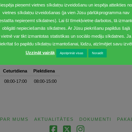
iespēja pieņemt vietnes sīkdatņu izveidošanu un iespēja atteikties no
vietnes sīkdatņu izveidošanas (ja vien Jūsu pārlūkprogramma nav
iestatīta nepieņemt sīkdatnes). Lai šī tīmekļvietne darbotos, tā izmant
obligāti nepieciešamās sīkdatnes. Ar Jūsu piekrišanu papildus šajā
vietnē var tikt izmantotas statistikas un sociālo mediju sīkdatnes. Ja
iekrītat šo papildu sīkdatņu izmantošanai, lūdzu, atzīmējiet savu izvēl
Uzzināt vairāk
Apstiprināt visas
Noraidīt
Ceturtdiena
Piektdiena
08:00-17:00
08:00-15:00
PAR MUMS
AKTUALITĀTES
DOKUMENTI
PAKA
Facebook
X
Instagram