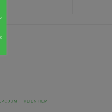
o
i:
LPOJUMI
KLIENTIEM