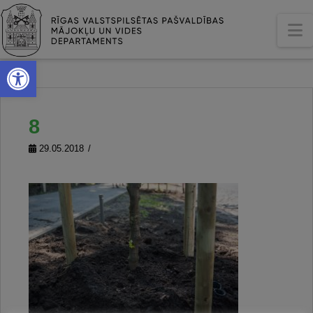
N
Open toolbar
8
29.05.2018