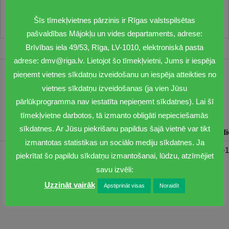
Šīs tīmekļvietnes pārzinis ir Rīgas valstspilsētas
pašvaldības Mājokļu un vides departaments, adrese:
Brīvības iela 49/53, Rīga, LV-1010, elektroniskā pasta
adrese: dmv@riga.lv. Lietojot šo tīmekļvietni, Jums ir iespēja
pieņemt vietnes sīkdatņu izveidošanu un iespēja atteikties no
1201
vietnes sīkdatņu izveidošanas (ja vien Jūsu
dmv@riga.lv
pārlūkprogramma nav iestatīta nepieņemt sīkdatnes). Lai šī
tīmekļvietne darbotos, tā izmanto obligāti nepieciešamās
sīkdatnes. Ar Jūsu piekrišanu papildus šajā vietnē var tikt
Pirmdiena
Otrdiena
Trešdiena
Ceturtdiena
Piektd
izmantotas statistikas un sociālo mediju sīkdatnes. Ja
08:30-17:00
08:00-17:00
08:00-17:00
08:00-17:00
08:00-1
piekrītat šo papildu sīkdatņu izmantošanai, lūdzu, atzīmējiet
savu izvēli:
Uzzināt vairāk
Apstiprināt visas
Noraidīt