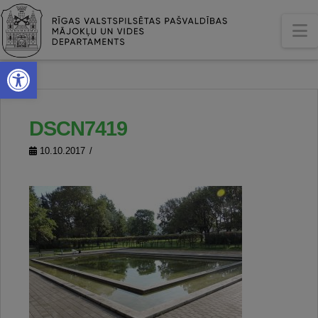
N
Open toolbar
DSCN7419
10.10.2017