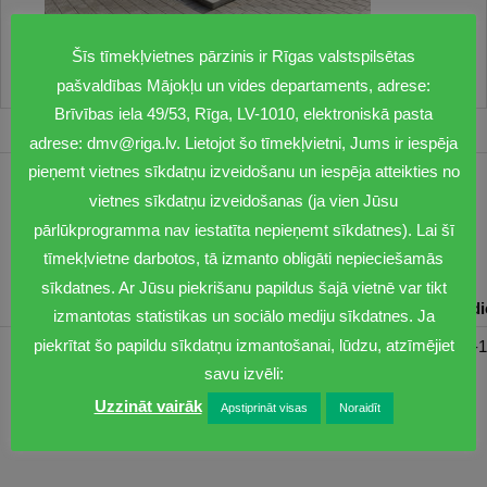
Šīs tīmekļvietnes pārzinis ir Rīgas valstspilsētas
pašvaldības Mājokļu un vides departaments, adrese:
Brīvības iela 49/53, Rīga, LV-1010, elektroniskā pasta
adrese: dmv@riga.lv. Lietojot šo tīmekļvietni, Jums ir iespēja
pieņemt vietnes sīkdatņu izveidošanu un iespēja atteikties no
1201
vietnes sīkdatņu izveidošanas (ja vien Jūsu
pārlūkprogramma nav iestatīta nepieņemt sīkdatnes). Lai šī
dmv@riga.lv
tīmekļvietne darbotos, tā izmanto obligāti nepieciešamās
sīkdatnes. Ar Jūsu piekrišanu papildus šajā vietnē var tikt
Pirmdiena
Otrdiena
Trešdiena
Ceturtdiena
Piektd
izmantotas statistikas un sociālo mediju sīkdatnes. Ja
piekrītat šo papildu sīkdatņu izmantošanai, lūdzu, atzīmējiet
08:30-17:00
08:00-17:00
08:00-17:00
08:00-17:00
08:00-1
savu izvēli:
Uzzināt vairāk
Apstiprināt visas
Noraidīt