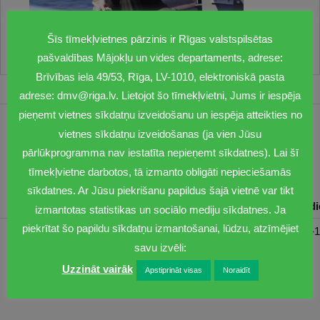
Šīs tīmekļvietnes pārzinis ir Rīgas valstspilsētas
pašvaldības Mājokļu un vides departaments, adrese:
Brīvības iela 49/53, Rīga, LV-1010, elektroniskā pasta
adrese: dmv@riga.lv. Lietojot šo tīmekļvietni, Jums ir iespēja
pieņemt vietnes sīkdatņu izveidošanu un iespēja atteikties no
vietnes sīkdatņu izveidošanas (ja vien Jūsu
1201
pārlūkprogramma nav iestatīta nepieņemt sīkdatnes). Lai šī
dmv@riga.lv
tīmekļvietne darbotos, tā izmanto obligāti nepieciešamās
sīkdatnes. Ar Jūsu piekrišanu papildus šajā vietnē var tikt
Pirmdiena
Otrdiena
Trešdiena
Ceturtdiena
Piektd
izmantotas statistikas un sociālo mediju sīkdatnes. Ja
piekrītat šo papildu sīkdatņu izmantošanai, lūdzu, atzīmējiet
08:30-17:00
08:00-17:00
08:00-17:00
08:00-17:00
08:00-1
savu izvēli:
Uzzināt vairāk
Apstiprināt visas
Noraidīt