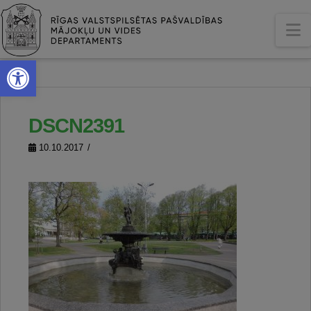
N
Open toolbar
DSCN2391
10.10.2017