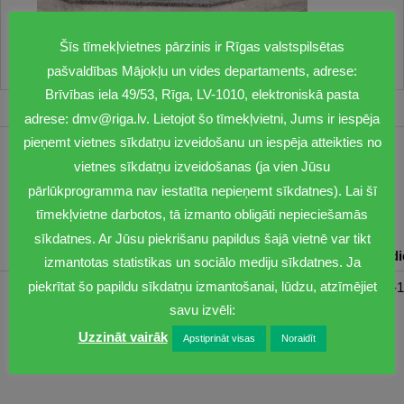
Šīs tīmekļvietnes pārzinis ir Rīgas valstspilsētas
pašvaldības Mājokļu un vides departaments, adrese:
Brīvības iela 49/53, Rīga, LV-1010, elektroniskā pasta
adrese: dmv@riga.lv. Lietojot šo tīmekļvietni, Jums ir iespēja
pieņemt vietnes sīkdatņu izveidošanu un iespēja atteikties no
1201
vietnes sīkdatņu izveidošanas (ja vien Jūsu
pārlūkprogramma nav iestatīta nepieņemt sīkdatnes). Lai šī
dmv@riga.lv
tīmekļvietne darbotos, tā izmanto obligāti nepieciešamās
sīkdatnes. Ar Jūsu piekrišanu papildus šajā vietnē var tikt
Pirmdiena
Otrdiena
Trešdiena
Ceturtdiena
Piektd
izmantotas statistikas un sociālo mediju sīkdatnes. Ja
piekrītat šo papildu sīkdatņu izmantošanai, lūdzu, atzīmējiet
08:30-17:00
08:00-17:00
08:00-17:00
08:00-17:00
08:00-1
savu izvēli:
Uzzināt vairāk
Apstiprināt visas
Noraidīt