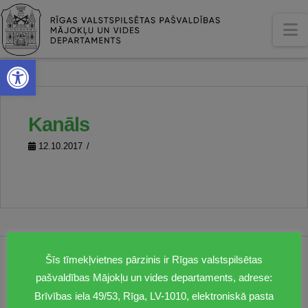
N
Open toolbar
Kanāls
12.10.2017
Šīs tīmekļvietnes pārzinis ir Rīgas valstspilsētas
1201
pašvaldības Mājokļu un vides departaments, adrese:
dmv@riga.lv
Brīvības iela 49/53, Rīga, LV-1010, elektroniskā pasta