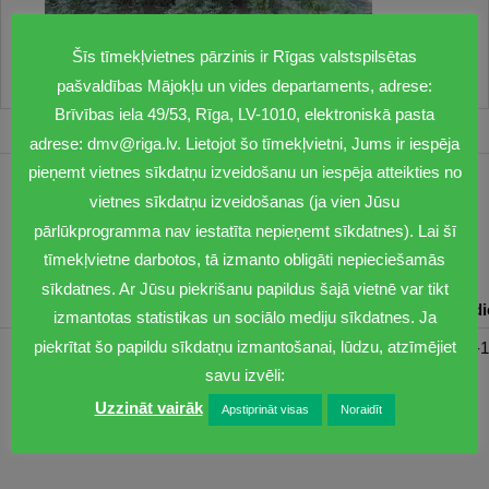
Šīs tīmekļvietnes pārzinis ir Rīgas valstspilsētas
pašvaldības Mājokļu un vides departaments, adrese:
Brīvības iela 49/53, Rīga, LV-1010, elektroniskā pasta
adrese: dmv@riga.lv. Lietojot šo tīmekļvietni, Jums ir iespēja
pieņemt vietnes sīkdatņu izveidošanu un iespēja atteikties no
1201
vietnes sīkdatņu izveidošanas (ja vien Jūsu
pārlūkprogramma nav iestatīta nepieņemt sīkdatnes). Lai šī
dmv@riga.lv
tīmekļvietne darbotos, tā izmanto obligāti nepieciešamās
sīkdatnes. Ar Jūsu piekrišanu papildus šajā vietnē var tikt
Pirmdiena
Otrdiena
Trešdiena
Ceturtdiena
Piektd
izmantotas statistikas un sociālo mediju sīkdatnes. Ja
piekrītat šo papildu sīkdatņu izmantošanai, lūdzu, atzīmējiet
08:30-17:00
08:00-17:00
08:00-17:00
08:00-17:00
08:00-1
savu izvēli:
Uzzināt vairāk
Apstiprināt visas
Noraidīt