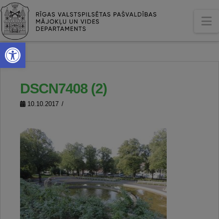
N
Open toolbar
DSCN7408 (2)
10.10.2017