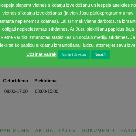
iespēja pieņemt vietnes sīkdatņu izveidošanu un iespēja atteikties no
vietnes sīkdatņu izveidošanas (ja vien Jūsu pārlūkprogramma nav
iestatīta nepieņemt sīkdatnes). Lai šī tīmekļvietne darbotos, tā izmant
obligāti nepieciešamās sīkdatnes. Ar Jūsu piekrišanu papildus šajā
vietnē var tikt izmantotas statistikas un sociālo mediju sīkdatnes. Ja
iekrītat šo papildu sīkdatņu izmantošanai, lūdzu, atzīmējiet savu izvēl
Uzzināt vairāk
Apstiprināt visas
Noraidīt
Ceturtdiena
Piektdiena
08:00-17:00
08:00-15:00
PAR MUMS
AKTUALITĀTES
DOKUMENTI
PAKA