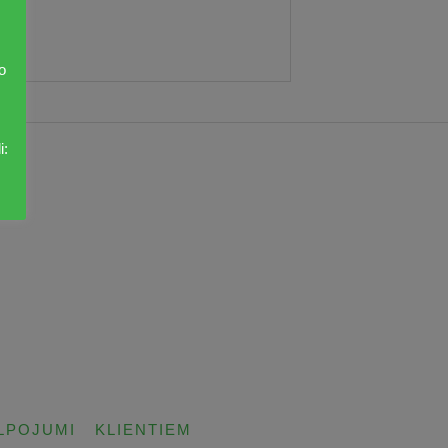
o
i:
LPOJUMI
KLIENTIEM