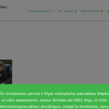
bauskasiela15.lv
Par mums
Aktualitātes
Šīs tīmekļvietnes pārzinis ir Rīgas valstspilsētas pašvaldības Mājokļ
un vides departaments, adrese: Brīvības iela 49/53, Rīga, LV-1010,
lektroniskā pasta adrese: dmv@riga.lv. Lietojot šo tīmekļvietni, Jums 