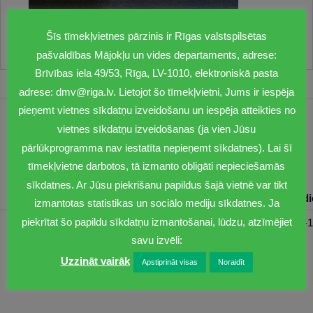
Šīs tīmekļvietnes pārzinis ir Rīgas valstspilsētas
pašvaldības Mājokļu un vides departaments, adrese:
Brīvības iela 49/53, Rīga, LV-1010, elektroniskā pasta
adrese: dmv@riga.lv. Lietojot šo tīmekļvietni, Jums ir iespēja
pieņemt vietnes sīkdatņu izveidošanu un iespēja atteikties no
1201
vietnes sīkdatņu izveidošanas (ja vien Jūsu
pārlūkprogramma nav iestatīta nepieņemt sīkdatnes). Lai šī
dmv@riga.lv
tīmekļvietne darbotos, tā izmanto obligāti nepieciešamās
sīkdatnes. Ar Jūsu piekrišanu papildus šajā vietnē var tikt
Pirmdiena
Otrdiena
Trešdiena
Ceturtdiena
Piektd
izmantotas statistikas un sociālo mediju sīkdatnes. Ja
piekrītat šo papildu sīkdatņu izmantošanai, lūdzu, atzīmējiet
08:30-17:00
08:00-17:00
08:00-17:00
08:00-17:00
08:00-1
savu izvēli:
Uzzināt vairāk
Apstiprināt visas
Noraidīt