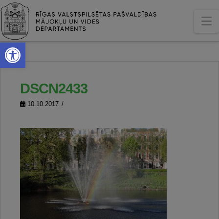
N
Open toolbar
DSCN2433
10.10.2017