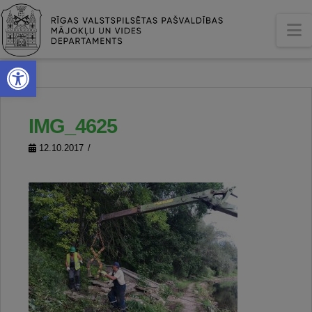
N
Open toolbar
IMG_4625
12.10.2017