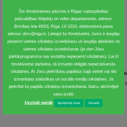
Šīs tīmekļvietnes pārzinis ir Rīgas valstspilsētas
pašvaldības Mājokļu un vides departaments, adrese:
Brīvības iela 49/53, Rīga, LV-1010, elektroniskā pasta
adrese: dmv@riga.lv. Lietojot šo tīmekļvietni, Jums ir iespēja
pieņemt vietnes sīkdatņu izveidošanu un iespēja atteikties no
1201
vietnes sīkdatņu izveidošanas (ja vien Jūsu
dmv@riga.lv
pārlūkprogramma nav iestatīta nepieņemt sīkdatnes). Lai šī
tīmekļvietne darbotos, tā izmanto obligāti nepieciešamās
sīkdatnes. Ar Jūsu piekrišanu papildus šajā vietnē var tikt
Pirmdiena
Otrdiena
Trešdiena
Ceturtdiena
Piektd
izmantotas statistikas un sociālo mediju sīkdatnes. Ja
08:30-17:00
08:00-17:00
08:00-17:00
08:00-17:00
08:00-1
piekrītat šo papildu sīkdatņu izmantošanai, lūdzu, atzīmējiet
savu izvēli:
Uzzināt vairāk
Apstiprināt visas
Noraidīt