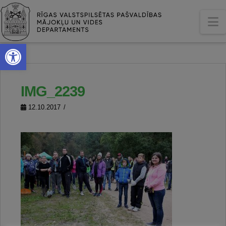
N
Open toolbar
IMG_2239
12.10.2017