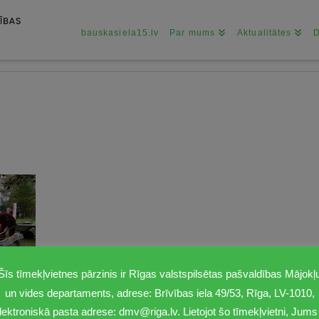
bauskasiela15.lv
Par mums
Aktualitātes
Šīs tīmekļvietnes pārzinis ir Rīgas valstspilsētas pašvaldības Mājokļ
un vides departaments, adrese: Brīvības iela 49/53, Rīga, LV-1010,
lektroniskā pasta adrese: dmv@riga.lv. Lietojot šo tīmekļvietni, Jums 