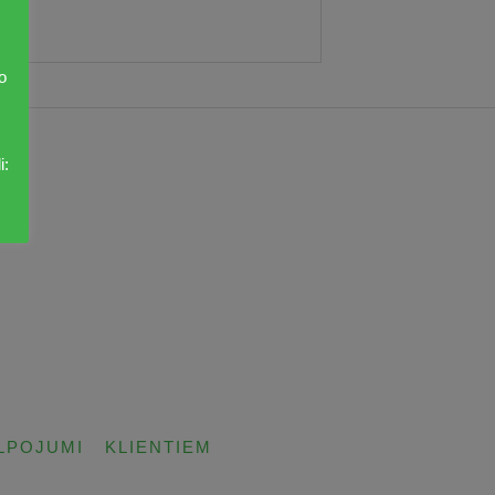
o
i:
LPOJUMI
KLIENTIEM