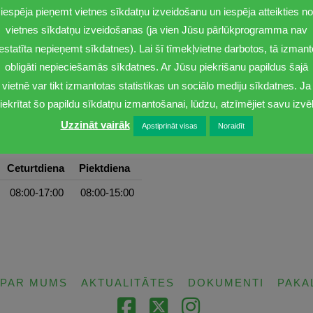
iespēja pieņemt vietnes sīkdatņu izveidošanu un iespēja atteikties no
vietnes sīkdatņu izveidošanas (ja vien Jūsu pārlūkprogramma nav
iestatīta nepieņemt sīkdatnes). Lai šī tīmekļvietne darbotos, tā izmant
obligāti nepieciešamās sīkdatnes. Ar Jūsu piekrišanu papildus šajā
vietnē var tikt izmantotas statistikas un sociālo mediju sīkdatnes. Ja
iekrītat šo papildu sīkdatņu izmantošanai, lūdzu, atzīmējiet savu izvēl
Uzzināt vairāk
Apstiprināt visas
Noraidīt
Ceturtdiena
Piektdiena
08:00-17:00
08:00-15:00
PAR MUMS
AKTUALITĀTES
DOKUMENTI
PAKA
Facebook
X
Instagram