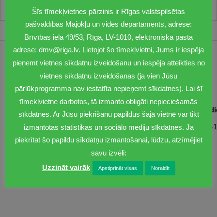
Šīs tīmekļvietnes pārzinis ir Rīgas valstspilsētas
pašvaldības Mājokļu un vides departaments, adrese:
Brīvības iela 49/53, Rīga, LV-1010, elektroniskā pasta
adrese: dmv@riga.lv. Lietojot šo tīmekļvietni, Jums ir iespēja
1201
pieņemt vietnes sīkdatņu izveidošanu un iespēja atteikties no
vietnes sīkdatņu izveidošanas (ja vien Jūsu
dmv@riga.lv
pārlūkprogramma nav iestatīta nepieņemt sīkdatnes). Lai šī
tīmekļvietne darbotos, tā izmanto obligāti nepieciešamās
Pirmdiena
Otrdiena
Trešdiena
Ceturtdiena
Piektd
sīkdatnes. Ar Jūsu piekrišanu papildus šajā vietnē var tikt
08:30-17:00
08:00-17:00
08:00-17:00
08:00-17:00
08:00-1
izmantotas statistikas un sociālo mediju sīkdatnes. Ja
piekrītat šo papildu sīkdatņu izmantošanai, lūdzu, atzīmējiet
savu izvēli:
Uzzināt vairāk
Apstiprināt visas
Noraidīt