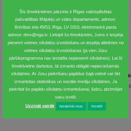
Šīs tīmekļvietnes pārzinis ir Rīgas valstspilsētas
pašvaldības Mājokļu un vides departaments, adrese:
Brīvības iela 49/53, Rīga, LV-1010, elektroniskā pasta
adrese: dmv@riga.lv. Lietojot šo tīmekļvietni, Jums ir iespēja
pieņemt vietnes sīkdatņu izveidošanu un iespēja atteikties no
1201
vietnes sīkdatņu izveidošanas (ja vien Jūsu
dmv@riga.lv
pārlūkprogramma nav iestatīta nepieņemt sīkdatnes). Lai šī
tīmekļvietne darbotos, tā izmanto obligāti nepieciešamās
sīkdatnes. Ar Jūsu piekrišanu papildus šajā vietnē var tikt
Pirmdiena
Otrdiena
Trešdiena
Ceturtdiena
Piektd
izmantotas statistikas un sociālo mediju sīkdatnes. Ja
08:30-17:00
08:00-17:00
08:00-17:00
08:00-17:00
08:00-1
piekrītat šo papildu sīkdatņu izmantošanai, lūdzu, atzīmējiet
savu izvēli:
Uzzināt vairāk
Apstiprināt visas
Noraidīt