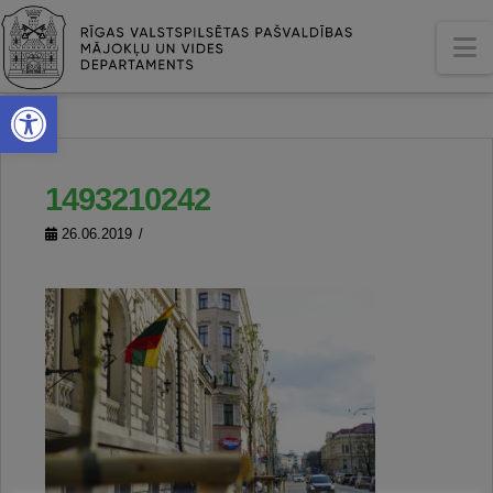
N
Open toolbar
1493210242
26.06.2019