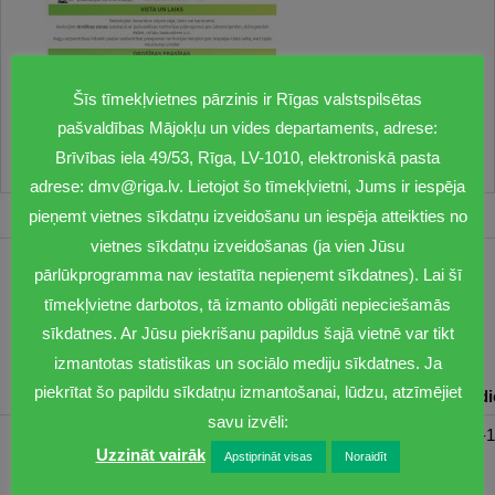
Šīs tīmekļvietnes pārzinis ir Rīgas valstspilsētas
pašvaldības Mājokļu un vides departaments, adrese:
Brīvības iela 49/53, Rīga, LV-1010, elektroniskā pasta
adrese: dmv@riga.lv. Lietojot šo tīmekļvietni, Jums ir iespēja
pieņemt vietnes sīkdatņu izveidošanu un iespēja atteikties no
vietnes sīkdatņu izveidošanas (ja vien Jūsu
pārlūkprogramma nav iestatīta nepieņemt sīkdatnes). Lai šī
1201
tīmekļvietne darbotos, tā izmanto obligāti nepieciešamās
dmv@riga.lv
sīkdatnes. Ar Jūsu piekrišanu papildus šajā vietnē var tikt
izmantotas statistikas un sociālo mediju sīkdatnes. Ja
piekrītat šo papildu sīkdatņu izmantošanai, lūdzu, atzīmējiet
Pirmdiena
Otrdiena
Trešdiena
Ceturtdiena
Piektd
savu izvēli:
08:30-17:00
08:00-17:00
08:00-17:00
08:00-17:00
08:00-1
Uzzināt vairāk
Apstiprināt visas
Noraidīt