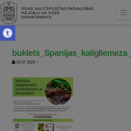
N
Open toolbar
buklets_Spanijas_kailgliemeza
23.07.2025