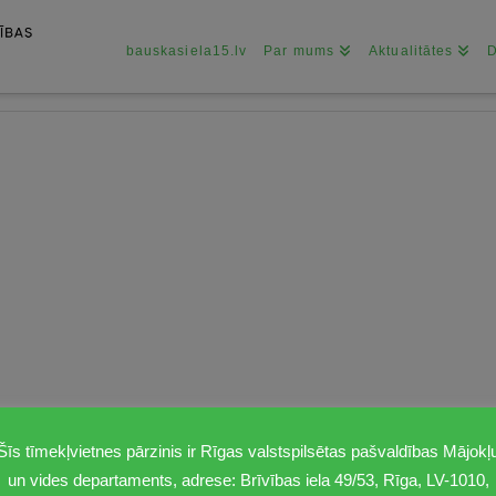
bauskasiela15.lv
Par mums
Aktualitātes
Šīs tīmekļvietnes pārzinis ir Rīgas valstspilsētas pašvaldības Mājokļ
un vides departaments, adrese: Brīvības iela 49/53, Rīga, LV-1010,