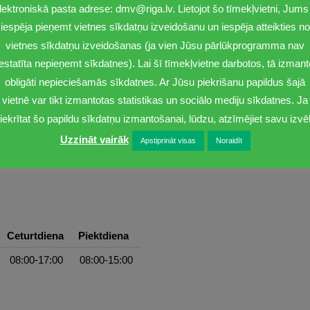
lektroniskā pasta adrese: dmv@riga.lv. Lietojot šo tīmekļvietni, Jums 
iespēja pieņemt vietnes sīkdatņu izveidošanu un iespēja atteikties no
vietnes sīkdatņu izveidošanas (ja vien Jūsu pārlūkprogramma nav
iestatīta nepieņemt sīkdatnes). Lai šī tīmekļvietne darbotos, tā izmant
obligāti nepieciešamās sīkdatnes. Ar Jūsu piekrišanu papildus šajā
vietnē var tikt izmantotas statistikas un sociālo mediju sīkdatnes. Ja
iekrītat šo papildu sīkdatņu izmantošanai, lūdzu, atzīmējiet savu izvēl
Uzzināt vairāk
Apstiprināt visas
Noraidīt
Ceturtdiena
Piektdiena
08:00-17:00
08:00-15:00