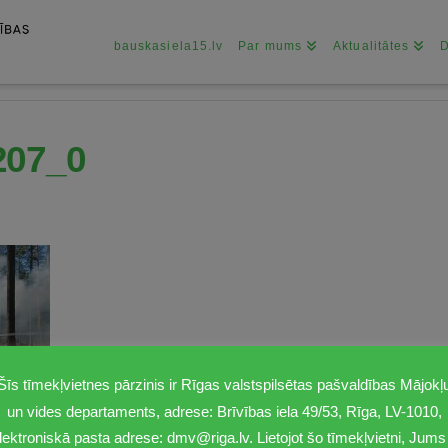
bauskasiela15.lv
Par mums
Aktualitātes
207_0
Šīs tīmekļvietnes pārzinis ir Rīgas valstspilsētas pašvaldības Mājokļ
un vides departaments, adrese: Brīvības iela 49/53, Rīga, LV-1010,
lektroniskā pasta adrese: dmv@riga.lv. Lietojot šo tīmekļvietni, Jums 