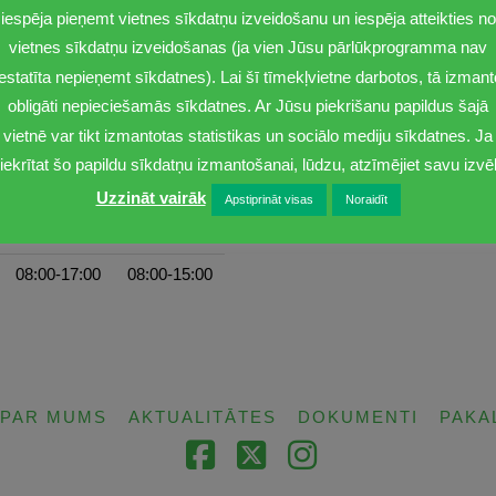
iespēja pieņemt vietnes sīkdatņu izveidošanu un iespēja atteikties no
vietnes sīkdatņu izveidošanas (ja vien Jūsu pārlūkprogramma nav
iestatīta nepieņemt sīkdatnes). Lai šī tīmekļvietne darbotos, tā izmant
obligāti nepieciešamās sīkdatnes. Ar Jūsu piekrišanu papildus šajā
vietnē var tikt izmantotas statistikas un sociālo mediju sīkdatnes. Ja
iekrītat šo papildu sīkdatņu izmantošanai, lūdzu, atzīmējiet savu izvēl
Uzzināt vairāk
Apstiprināt visas
Noraidīt
Ceturtdiena
Piektdiena
08:00-17:00
08:00-15:00
PAR MUMS
AKTUALITĀTES
DOKUMENTI
PAKA
Facebook
X
Instagram