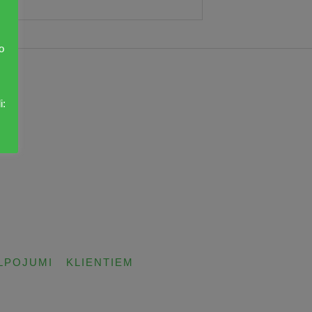
o
i:
LPOJUMI
KLIENTIEM