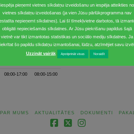
iespēja pieņemt vietnes sīkdatņu izveidošanu un iespēja atteikties no
vietnes sīkdatņu izveidošanas (ja vien Jūsu pārlūkprogramma nav
iestatīta nepieņemt sīkdatnes). Lai šī tīmekļvietne darbotos, tā izmant
obligāti nepieciešamās sīkdatnes. Ar Jūsu piekrišanu papildus šajā
vietnē var tikt izmantotas statistikas un sociālo mediju sīkdatnes. Ja
iekrītat šo papildu sīkdatņu izmantošanai, lūdzu, atzīmējiet savu izvēl
Uzzināt vairāk
Apstiprināt visas
Noraidīt
Ceturtdiena
Piektdiena
08:00-17:00
08:00-15:00
PAR MUMS
AKTUALITĀTES
DOKUMENTI
PAKA
Facebook
X
Instagram