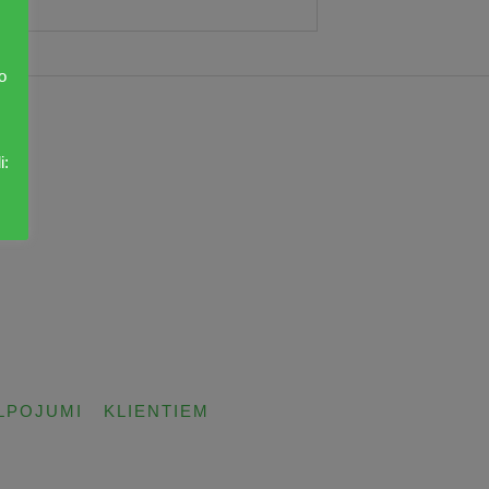
o
i:
LPOJUMI
KLIENTIEM