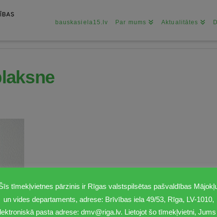
bauskasiela15.lv
Par mums
Aktualitātes
plaksne
Šīs tīmekļvietnes pārzinis ir Rīgas valstspilsētas pašvaldības Mājokļ
un vides departaments, adrese: Brīvības iela 49/53, Rīga, LV-1010,
lektroniskā pasta adrese: dmv@riga.lv. Lietojot šo tīmekļvietni, Jums 