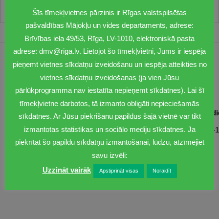
Šīs tīmekļvietnes pārzinis ir Rīgas valstspilsētas
pašvaldības Mājokļu un vides departaments, adrese:
Brīvības iela 49/53, Rīga, LV-1010, elektroniskā pasta
adrese: dmv@riga.lv. Lietojot šo tīmekļvietni, Jums ir iespēja
1201
pieņemt vietnes sīkdatņu izveidošanu un iespēja atteikties no
vietnes sīkdatņu izveidošanas (ja vien Jūsu
dmv@riga.lv
pārlūkprogramma nav iestatīta nepieņemt sīkdatnes). Lai šī
tīmekļvietne darbotos, tā izmanto obligāti nepieciešamās
Pirmdiena
Otrdiena
Trešdiena
Ceturtdiena
Piektd
sīkdatnes. Ar Jūsu piekrišanu papildus šajā vietnē var tikt
izmantotas statistikas un sociālo mediju sīkdatnes. Ja
08:30-17:00
08:00-17:00
08:00-17:00
08:00-17:00
08:00-1
piekrītat šo papildu sīkdatņu izmantošanai, lūdzu, atzīmējiet
savu izvēli:
Uzzināt vairāk
Apstiprināt visas
Noraidīt