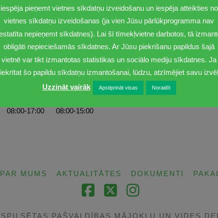
iespēja pieņemt vietnes sīkdatņu izveidošanu un iespēja atteikties no
vietnes sīkdatņu izveidošanas (ja vien Jūsu pārlūkprogramma nav
iestatīta nepieņemt sīkdatnes). Lai šī tīmekļvietne darbotos, tā izmant
obligāti nepieciešamās sīkdatnes. Ar Jūsu piekrišanu papildus šajā
vietnē var tikt izmantotas statistikas un sociālo mediju sīkdatnes. Ja
iekrītat šo papildu sīkdatņu izmantošanai, lūdzu, atzīmējiet savu izvēl
Uzzināt vairāk
Apstiprināt visas
Noraidīt
Ceturtdiena
Piektdiena
08:00-17:00
08:00-15:00
PAR MUMS
AKTUALITĀTES
DOKUMENTI
PAKA
Facebook
X
Instagram
TSPILSĒTAS PAŠVALDĪBAS MĀJOKĻU UN VIDES D