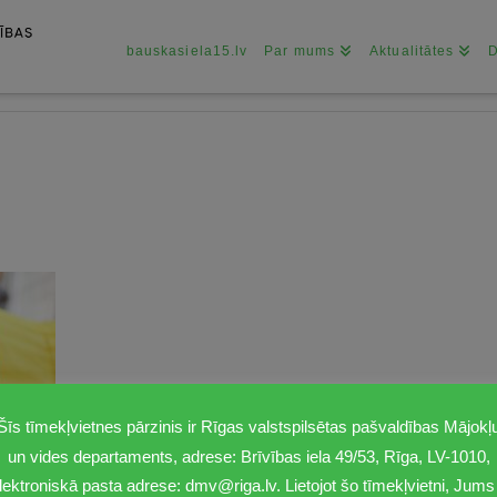
bauskasiela15.lv
Par mums
Aktualitātes
Šīs tīmekļvietnes pārzinis ir Rīgas valstspilsētas pašvaldības Mājokļ
un vides departaments, adrese: Brīvības iela 49/53, Rīga, LV-1010,
lektroniskā pasta adrese: dmv@riga.lv. Lietojot šo tīmekļvietni, Jums 