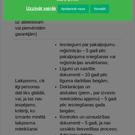
Netiek nodoti ārpus ES/EEZ.
starptautisku
Uzzināt vairāk
Apstiprināt visas
Noraidīt
organizāciju
(t.sk. atsauce
uz atbilstošām
vai piemērotām
garantijām)
Iesniegumi par pakalpojumu
reģistrāciju – 5 gadi pēc
pakalpojuma sniegšanas vai
reģistrācijas anulēšanas;
Līgumi un saistītie
dokumenti – 10 gadi pēc
Laikposms, cik
līguma darbības beigām;
ilgi personas
Deklarācijas un
dati tiks glabāti,
atskaites (piem., par izvesto
vai, ja tas nav
notekūdeņu apjomu) – 5 gadi
iespējams,
pēc iesniegšanas gada
kritēriji, ko
beigām;
izmanto minētā
Kontroles un uzraudzības
laikposma
dokumenti – 5 gadi, ja nav
noteikšanai
uzsākts tiesvedības process;