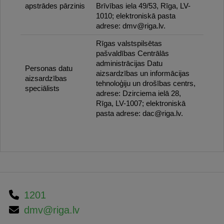
apstrādes pārzinis
Brīvības iela 49/53, Rīga, LV-
1010; elektroniskā pasta
adrese: dmv@riga.lv.
Rīgas valstspilsētas
pašvaldības Centrālās
administrācijas Datu
Personas datu
aizsardzības un informācijas
aizsardzības
tehnoloģiju un drošības centrs,
speciālists
adrese: Dzirciema ielā 28,
Rīga, LV-1007; elektroniskā
pasta adrese: dac@riga.lv.
1201
dmv@riga.lv