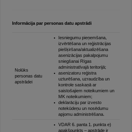
Informācija par personas datu apstrādi
Iesniegumu pieņemšana,
izvērtēšana un reģistrācijas
piešķiršana/aktualizēšana
asenizācijas pakalpojumu
sniegšanai Rīgas
administratīvajā teritorijā;
Nolūks
asenizatoru reģistra
personas datu
uzturēšana, uzraudzība un
apstrādei
kontrole saskaņā ar
saistošajiem noteikumiem un
MK noteikumiem;
deklarāciju par izvesto
notekūdeņu un nosēdumu
apjomu administrēšana.
VDAR 6. panta 1. punkta e)
apakšpunkts – apstrāde ir