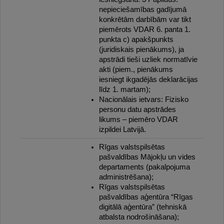
nepieciešamības gadījumā
konkrētām darbībām var tikt
piemērots VDAR 6. panta 1.
punkta c) apakšpunkts
(juridiskais pienākums), ja
apstrādi tieši uzliek normatīvie
akti (piem., pienākums
iesniegt ikgadējās deklarācijas
līdz 1. martam);
Nacionālais ietvars: Fizisko
personu datu apstrādes
likums – piemēro VDAR
izpildei Latvijā.
Rīgas valstspilsētas
pašvaldības Mājokļu un vides
departaments (pakalpojuma
administrēšana);
Rīgas valstspilsētas
pašvaldības aģentūra “Rīgas
digitālā aģentūra” (tehniskā
atbalsta nodrošināšana);