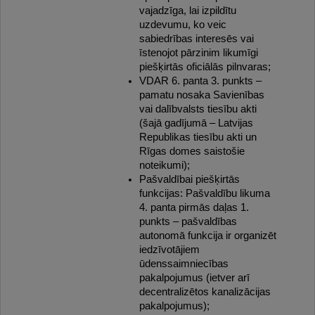
vajadzīga, lai izpildītu
uzdevumu, ko veic
sabiedrības interesēs vai
īstenojot pārzinim likumīgi
piešķirtās oficiālās pilnvaras;
VDAR 6. panta 3. punkts –
pamatu nosaka Savienības
vai dalībvalsts tiesību akti
(šajā gadījumā – Latvijas
Republikas tiesību akti un
Rīgas domes saistošie
noteikumi);
Pašvaldībai piešķirtās
funkcijas: Pašvaldību likuma
4. panta pirmās daļas 1.
punkts – pašvaldības
autonomā funkcija ir organizēt
iedzīvotājiem
ūdenssaimniecības
pakalpojumus (ietver arī
decentralizētos kanalizācijas
pakalpojumus);