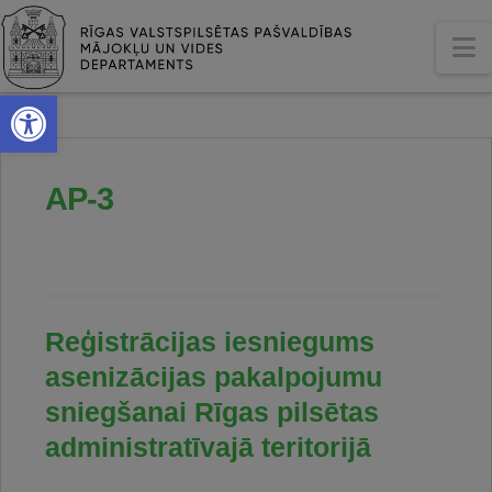
N
Open toolbar
AP-3
Reģistrācijas iesniegums
asenizācijas pakalpojumu
sniegšanai Rīgas pilsētas
administratīvajā teritorijā