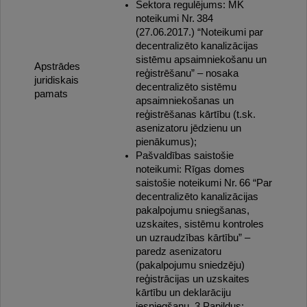
Sektora regulējums: MK
noteikumi Nr. 384
(27.06.2017.) “Noteikumi par
decentralizēto kanalizācijas
sistēmu apsaimniekošanu un
Apstrādes
reģistrēšanu” – nosaka
juridiskais
decentralizēto sistēmu
pamats
apsaimniekošanas un
reģistrēšanas kārtību (t.sk.
asenizatoru jēdzienu un
pienākumus);
Pašvaldības saistošie
noteikumi: Rīgas domes
saistošie noteikumi Nr. 66 “Par
decentralizēto kanalizācijas
pakalpojumu sniegšanas,
uzskaites, sistēmu kontroles
un uzraudzības kārtību” –
paredz asenizatoru
(pakalpojumu sniedzēju)
reģistrācijas un uzskaites
kārtību un deklarāciju
iesniegšanu. 3 Papildus: