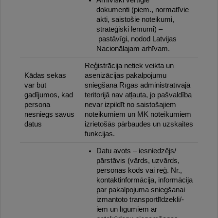
Arhīviski vērtīgie
dokumenti (piem., normatīvie
akti, saistošie noteikumi,
stratēģiski lēmumi) –
pastāvīgi, nodod Latvijas
Nacionālajam arhīvam.
Reģistrācija netiek veikta un
Kādas sekas
asenizācijas pakalpojumu
var būt
sniegšana Rīgas administratīvajā
gadījumos, kad
teritorijā nav atļauta, jo pašvaldība
persona
nevar izpildīt no saistošajiem
nesniegs savus
noteikumiem un MK noteikumiem
datus
izrietošās pārbaudes un uzskaites
funkcijas.
Datu avots – iesniedzējs/
pārstāvis (vārds, uzvārds,
personas kods vai reģ. Nr.,
kontaktinformācija, informācija
par pakalpojuma sniegšanai
izmantoto transportlīdzekli/-
iem un līgumiem ar