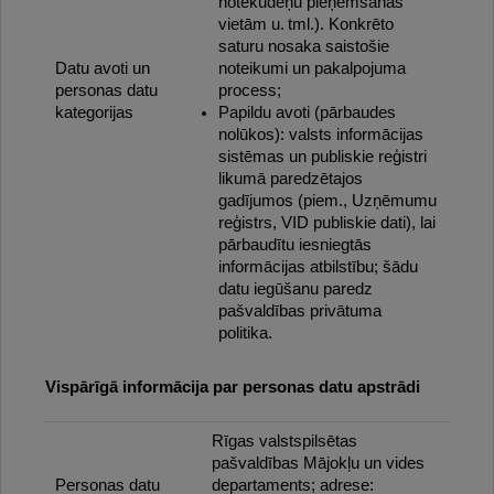
notekūdeņu pieņemšanas
vietām u. tml.). Konkrēto
saturu nosaka saistošie
Datu avoti un
noteikumi un pakalpojuma
personas datu
process;
kategorijas
Papildu avoti (pārbaudes
nolūkos): valsts informācijas
sistēmas un publiskie reģistri
likumā paredzētajos
gadījumos (piem., Uzņēmumu
reģistrs, VID publiskie dati), lai
pārbaudītu iesniegtās
informācijas atbilstību; šādu
datu iegūšanu paredz
pašvaldības privātuma
politika.
Vispārīgā informācija par personas datu apstrādi
Rīgas valstspilsētas
pašvaldības Mājokļu un vides
Personas datu
departaments; adrese: